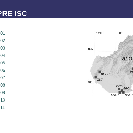
RE ISC
001
002
003
004
005
006
007
008
009
010
011