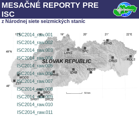
MESAČNÉ REPORTY PRE
ISC
z Národnej siete seizmických staníc
ISC2014_raw.001
ISC2014_raw.002
ISC2014_raw.003
ISC2014_raw.004
ISC2014_raw.005
ISC2014_raw.006
ISC2014_raw.007
ISC2014_raw.008
ISC2014_raw.009
ISC2014_raw.010
ISC2014_raw.011