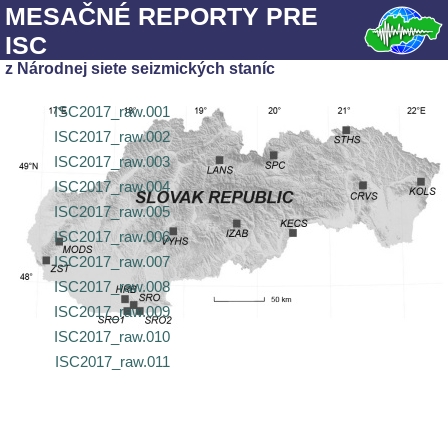
MESAČNÉ REPORTY PRE
ISC
z Národnej siete seizmických staníc
ISC2017_raw.001
ISC2017_raw.002
ISC2017_raw.003
ISC2017_raw.004
ISC2017_raw.005
ISC2017_raw.006
ISC2017_raw.007
ISC2017_raw.008
ISC2017_raw.009
ISC2017_raw.010
ISC2017_raw.011