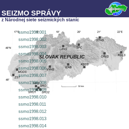
SEIZMO SPRÁVY
z Národnej siete seizmických staníc
ssmo1998.001
ssmo1998.002
ssmo1998.003
ssmo1998.004
ssmo1998.005
ssmo1998.006
ssmo1998.007
ssmo1998.008
ssmo1998.009
ssmo1998.010
ssmo1998.011
ssmo1998.012
ssmo1998.013
ssmo1998.014