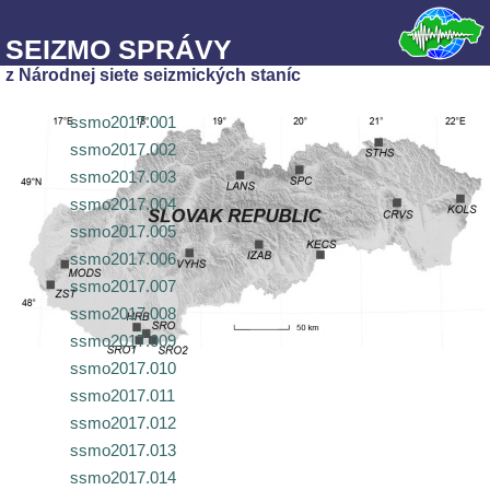
SEIZMO SPRÁVY
z Národnej siete seizmických staníc
ssmo2017.001
ssmo2017.002
ssmo2017.003
ssmo2017.004
ssmo2017.005
ssmo2017.006
ssmo2017.007
ssmo2017.008
ssmo2017.009
ssmo2017.010
ssmo2017.011
ssmo2017.012
ssmo2017.013
ssmo2017.014