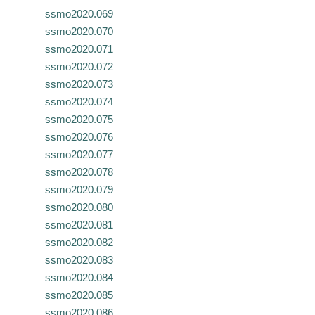
ssmo2020.069
ssmo2020.070
ssmo2020.071
ssmo2020.072
ssmo2020.073
ssmo2020.074
ssmo2020.075
ssmo2020.076
ssmo2020.077
ssmo2020.078
ssmo2020.079
ssmo2020.080
ssmo2020.081
ssmo2020.082
ssmo2020.083
ssmo2020.084
ssmo2020.085
ssmo2020.086